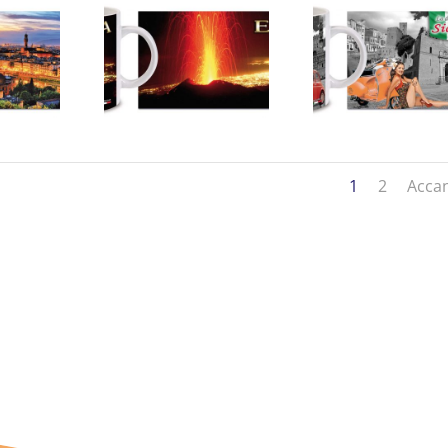
1
2
Acca