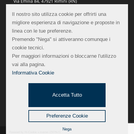
Via Emilia 84, 47921 Rimini (RN)
P.IVA 01839990403
Il nostro sito utilizza cookie per offrirti una
migliore esperienza di navigazione e proposte in
REA RN-219882
linea con le tue preferenze.
Premendo "Nega" si attiveranno comunque i
cookie tecnici.
Per maggiori informazioni o bloccarne l'utilizzo
vai alla pagina.
Contatti
Informativa Cookie
Tel:
0541 742346
Fax:
0541 748077
Accetta Tutto
Mail:
silvano@litoincisa87.it
Preferenze Cookie
Nega
Powered by Hi-Cookie v.master-15076cf1