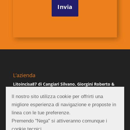
L’azienda
Litoincisa87 di Cangiari Silvano, Giorgini Roberto &
C. Sas
Il nostro sito utilizza cookie per offrirti una
Via Emilia 84, 47921 Rimini (RN)
migliore esperienza di navigazione e proposte in
P.IVA 01839990403
linea con le tue preferenze.
Premendo "Nega" si attiveranno comunque i
REA RN-219882
cookie tecnici.