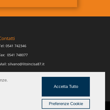
Contatti
Tel:
0541 742346
Fax:
0541 748077
Mail:
silvano@litoincisa87.it
enze.
Accetta Tutto
Preferenze Cookie