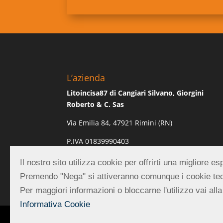
L’azienda
Litoincisa87 di Cangiari Silvano, Giorgini
Roberto & C. Sas
Via Emilia 84, 47921 Rimini (RN)
P.IVA 01839990403
REA RN-219882
Il nostro sito utilizza cookie per offrirti una migliore 
Premendo "Nega" si attiveranno comunque i cookie tec
Per maggiori informazioni o bloccarne l'utilizzo vai alla
Informativa Cookie