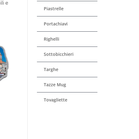
li e
Piastrelle
Portachiavi
Righelli
Sottobicchieri
Targhe
Tazze Mug
Tovagliette