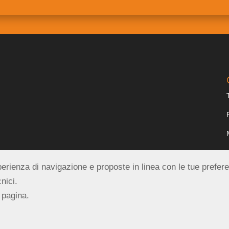
esperienza di navigazione e proposte in linea con le tue prefer
nici.
 pagina.