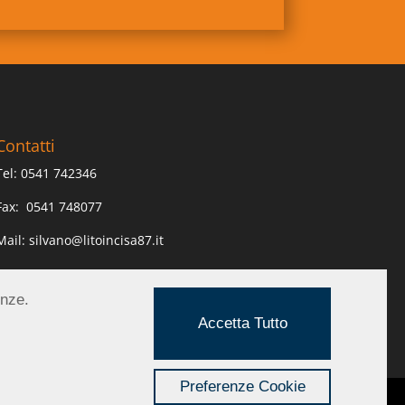
Contatti
Tel:
0541 742346
Fax:
0541 748077
Mail:
silvano@litoincisa87.it
enze.
Accetta Tutto
Preferenze Cookie