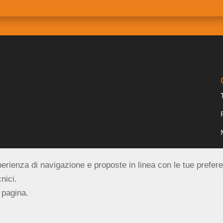
esperienza di navigazione e proposte in linea con le tue prefer
nici.
 pagina.