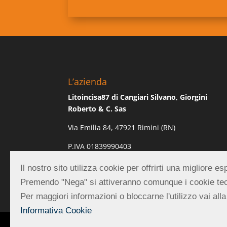
L’azienda
Litoincisa87 di Cangiari Silvano, Giorgini
Roberto & C. Sas
Via Emilia 84, 47921 Rimini (RN)
P.IVA 01839990403
REA RN-219882
Il nostro sito utilizza cookie per offrirti una migliore 
Premendo "Nega" si attiveranno comunque i cookie tec
Per maggiori informazioni o bloccarne l'utilizzo vai alla
Informativa Cookie