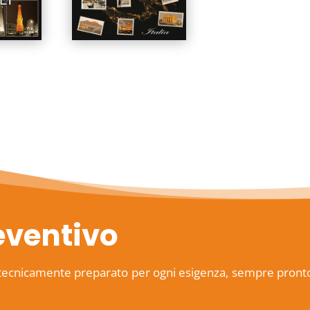
eventivo
tecnicamente preparato per ogni esigenza, sempre pronto ad 