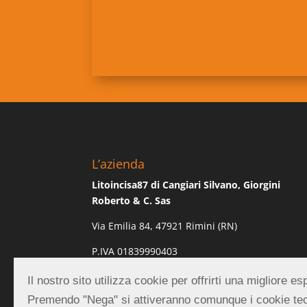
L’azienda
Litoincisa87 di Cangiari Silvano, Giorgini
Roberto & C. Sas
Via Emilia 84, 47921 Rimini (RN)
P.IVA 01839990403
REA RN-219882
Il nostro sito utilizza cookie per offrirti una migliore 
Premendo "Nega" si attiveranno comunque i cookie tec