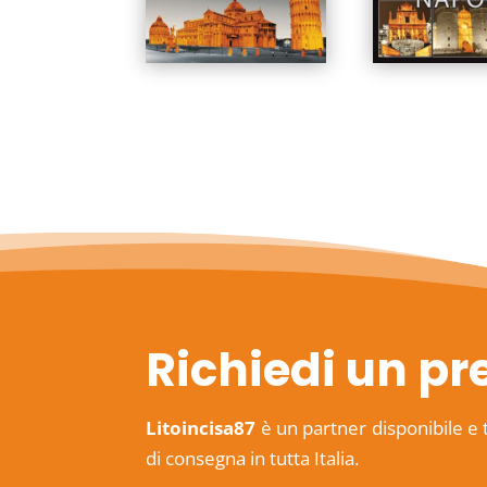
Richiedi un pr
Litoincisa87
è un partner disponibile e 
di consegna in tutta Italia.