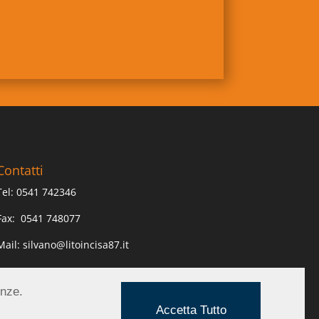
Contatti
Tel:
0541 742346
Fax:
0541 748077
Mail:
silvano@litoincisa87.it
enze.
Accetta Tutto