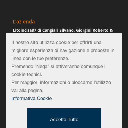
L’azienda
Litoincisa87 di Cangiari Silvano, Giorgini Roberto &
C. Sas
Il nostro sito utilizza cookie per offrirti una
Via Emilia 84, 47921 Rimini (RN)
migliore esperienza di navigazione e proposte in
P.IVA 01839990403
linea con le tue preferenze.
Premendo "Nega" si attiveranno comunque i
REA RN-219882
cookie tecnici.
Contatti
Per maggiori informazioni o bloccarne l'utilizzo
vai alla pagina.
Tel:
0541 742346
Informativa Cookie
Fax:
0541 748077
Mail:
silvano@litoincisa87.it
Accetta Tutto